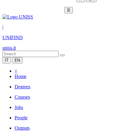
☰
|
UNIFIND
uniss.it
IT
EN
×
Home
Degrees
Courses
Jobs
People
Outputs