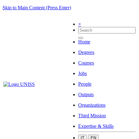
Skip to Main Content (Press Enter)
×
Home
Degrees
Courses
Jobs
People
Outputs
Organizations
Third Mission
Expertise & Skills
IT
EN