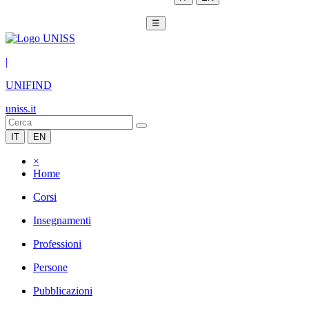
☰
|
UNIFIND
uniss.it
IT
EN
×
Home
Corsi
Insegnamenti
Professioni
Persone
Pubblicazioni