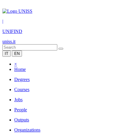
|
UNIFIND
uniss.it
IT
EN
×
Home
Degrees
Courses
Jobs
People
Outputs
Organizations