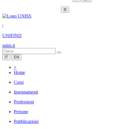
☰
|
UNIFIND
uniss.it
IT
EN
×
Home
Corsi
Insegnamenti
Professioni
Persone
Pubblicazioni