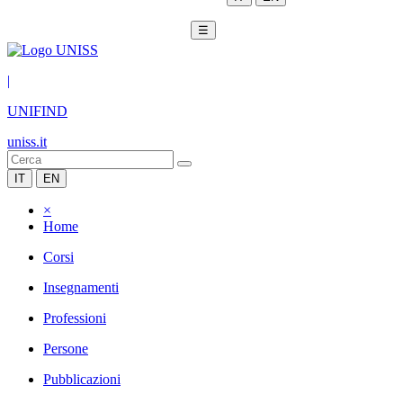
☰
|
UNIFIND
uniss.it
IT
EN
×
Home
Corsi
Insegnamenti
Professioni
Persone
Pubblicazioni