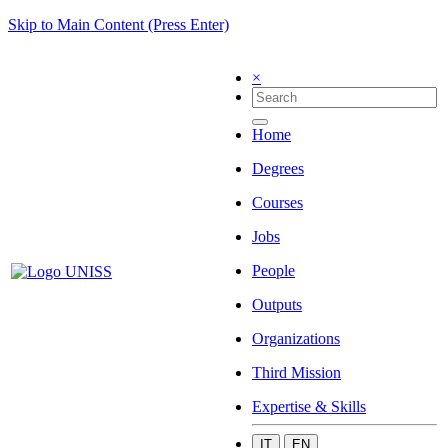
Skip to Main Content (Press Enter)
×
Home
Degrees
Courses
Jobs
People
Outputs
Organizations
Third Mission
Expertise & Skills
IT
EN