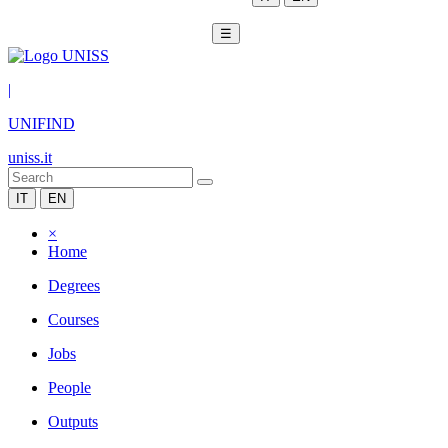
☰
|
UNIFIND
uniss.it
IT
EN
×
Home
Degrees
Courses
Jobs
People
Outputs