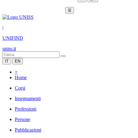
☰
|
UNIFIND
uniss.it
IT
EN
×
Home
Corsi
Insegnamenti
Professioni
Persone
Pubblicazioni