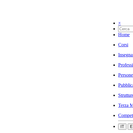
×
Home
Corsi
Insegna
Profess
Persone
Pubblic
Struttur
Terza M
Compet
IT
E