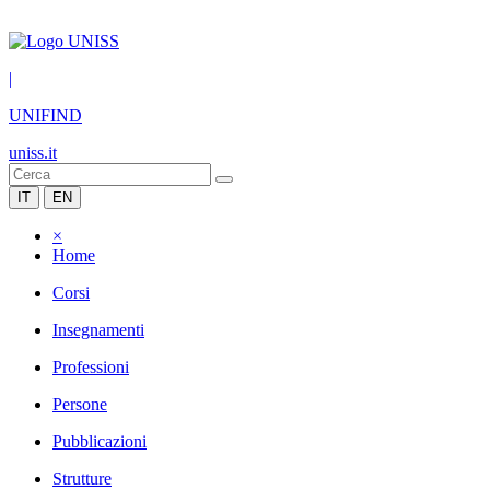
|
UNIFIND
uniss.it
IT
EN
×
Home
Corsi
Insegnamenti
Professioni
Persone
Pubblicazioni
Strutture