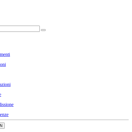
menti
ioni
azioni
e
issione
enze
N