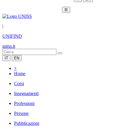
☰
|
UNIFIND
uniss.it
IT
EN
×
Home
Corsi
Insegnamenti
Professioni
Persone
Pubblicazioni