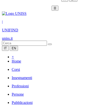
☰
|
UNIFIND
uniss.it
IT
EN
×
Home
Corsi
Insegnamenti
Professioni
Persone
Pubblicazioni