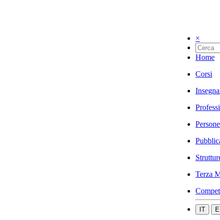
×
Home
Corsi
Insegna
Profess
Persone
Pubblic
Struttur
Terza M
Compet
IT
E