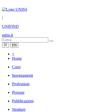
|
UNIFIND
uniss.it
IT
EN
×
Home
Corsi
Insegnamenti
Professioni
Persone
Pubblicazioni
Strutture