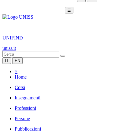
☰
|
UNIFIND
uniss.it
IT
EN
×
Home
Corsi
Insegnamenti
Professioni
Persone
Pubblicazioni