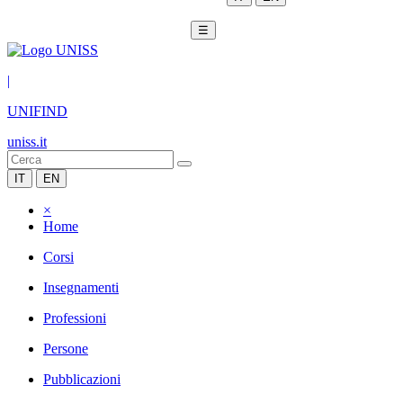
☰
|
UNIFIND
uniss.it
IT
EN
×
Home
Corsi
Insegnamenti
Professioni
Persone
Pubblicazioni