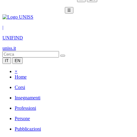
☰
|
UNIFIND
uniss.it
IT
EN
×
Home
Corsi
Insegnamenti
Professioni
Persone
Pubblicazioni