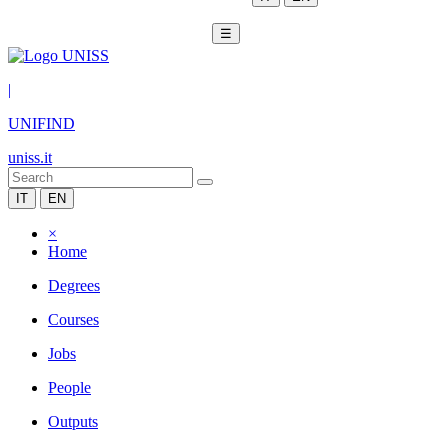
☰
|
UNIFIND
uniss.it
IT
EN
×
Home
Degrees
Courses
Jobs
People
Outputs