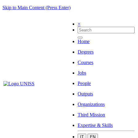
Skip to Main Content (Press Enter)
×
Home
Degrees
Courses
Jobs
People
Outputs
Organizations
Third Mission
Expertise & Skills
IT
EN