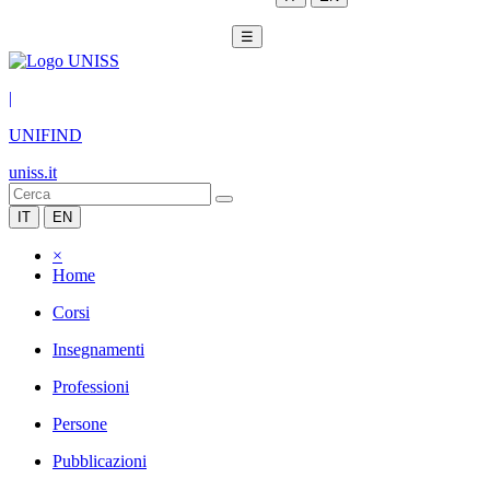
☰
|
UNIFIND
uniss.it
IT
EN
×
Home
Corsi
Insegnamenti
Professioni
Persone
Pubblicazioni