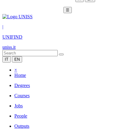
☰
|
UNIFIND
uniss.it
IT
EN
×
Home
Degrees
Courses
Jobs
People
Outputs