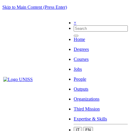
Skip to Main Content (Press Enter)
×
Home
Degrees
Courses
Jobs
People
Outputs
Organizations
Third Mission
Expertise & Skills
IT
EN