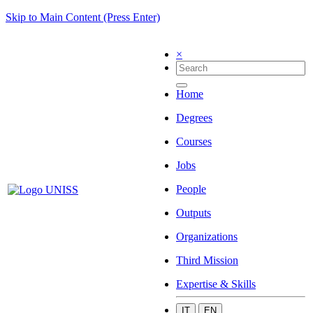
Skip to Main Content (Press Enter)
×
Home
Degrees
Courses
Jobs
People
Outputs
Organizations
Third Mission
Expertise & Skills
IT
EN