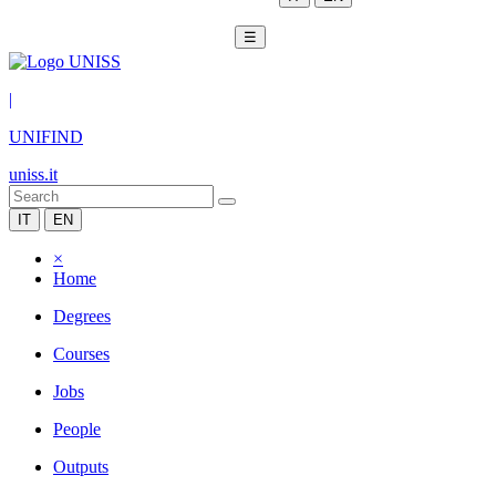
☰
|
UNIFIND
uniss.it
IT
EN
×
Home
Degrees
Courses
Jobs
People
Outputs