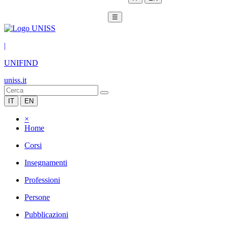
☰
|
UNIFIND
uniss.it
IT
EN
×
Home
Corsi
Insegnamenti
Professioni
Persone
Pubblicazioni