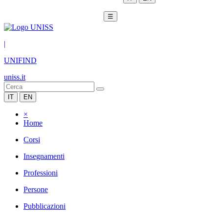
☰
|
UNIFIND
uniss.it
IT
EN
×
Home
Corsi
Insegnamenti
Professioni
Persone
Pubblicazioni