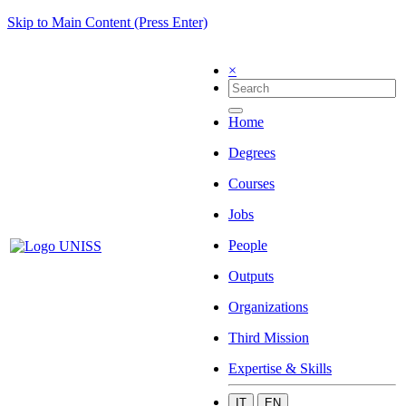
Skip to Main Content (Press Enter)
×
Home
Degrees
Courses
Jobs
People
Outputs
Organizations
Third Mission
Expertise & Skills
IT
EN