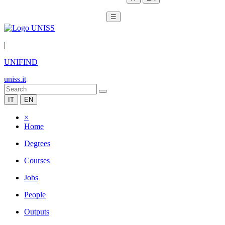
☰
|
UNIFIND
uniss.it
IT
EN
×
Home
Degrees
Courses
Jobs
People
Outputs