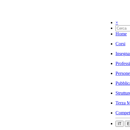
×
Home
Corsi
Insegna
Profess
Persone
Pubblic
Struttur
Terza M
Compet
IT
E