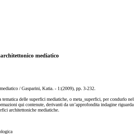
rchitettonico mediatico
iatico / Gasparini, Katia. - 1:(2009), pp. 3-232.
lla tematica delle superfici mediatiche, o meta_superfici, per condurlo 
 informazioni qui contenute, derivanti da un’approfondita indagine rigua
rfici architettoniche mediatiche.
ologica