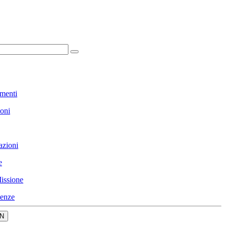
menti
ioni
azioni
e
issione
enze
N