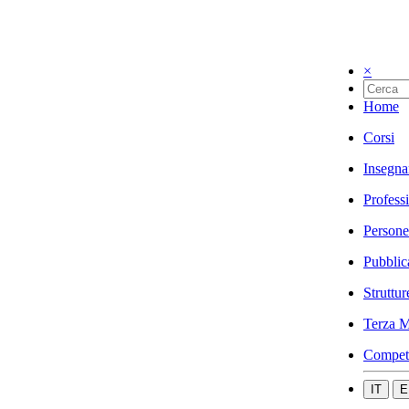
×
Home
Corsi
Insegna
Profess
Persone
Pubblic
Struttur
Terza M
Compet
IT
E