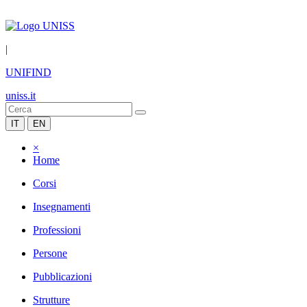
|
UNIFIND
uniss.it
IT
EN
×
Home
Corsi
Insegnamenti
Professioni
Persone
Pubblicazioni
Strutture