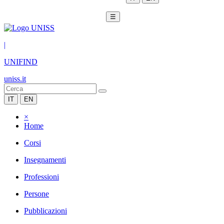
☰
|
UNIFIND
uniss.it
IT
EN
×
Home
Corsi
Insegnamenti
Professioni
Persone
Pubblicazioni