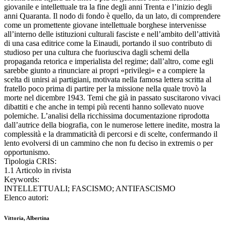
giovanile e intellettuale tra la fine degli anni Trenta e l’inizio degli
anni Quaranta. Il nodo di fondo è quello, da un lato, di comprendere
come un promettente giovane intellettuale borghese intervenisse
all’interno delle istituzioni culturali fasciste e nell’ambito dell’attività
di una casa editrice come la Einaudi, portando il suo contributo di
studioso per una cultura che fuoriusciva dagli schemi della
propaganda retorica e imperialista del regime; dall’altro, come egli
sarebbe giunto a rinunciare ai propri «privilegi» e a compiere la
scelta di unirsi ai partigiani, motivata nella famosa lettera scritta al
fratello poco prima di partire per la missione nella quale trovò la
morte nel dicembre 1943. Temi che già in passato suscitarono vivaci
dibattiti e che anche in tempi più recenti hanno sollevato nuove
polemiche. L’analisi della ricchissima documentazione riprodotta
dall’autrice della biografia, con le numerose lettere inedite, mostra la
complessità e la drammaticità di percorsi e di scelte, confermando il
lento evolversi di un cammino che non fu deciso in extremis o per
opportunismo.
Tipologia CRIS:
1.1 Articolo in rivista
Keywords:
INTELLETTUALI; FASCISMO; ANTIFASCISMO
Elenco autori:
Vittoria, Albertina