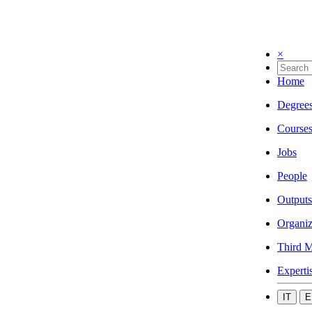
×
Home
Degree
Course
Jobs
People
Outputs
Organiz
Third M
Experti
IT
E