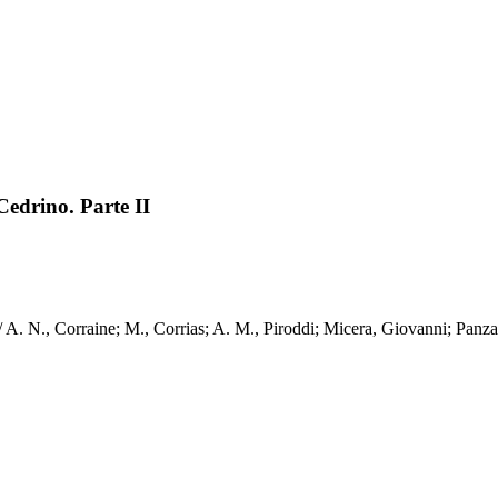
edrino. Parte II
 / A. N., Corraine; M., Corrias; A. M., Piroddi; Micera, Giovanni; P