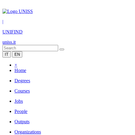
|
UNIFIND
uniss.it
IT
EN
×
Home
Degrees
Courses
Jobs
People
Outputs
Organizations