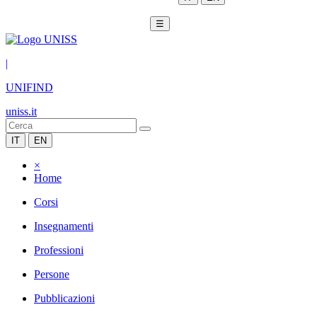
☰
|
UNIFIND
uniss.it
IT
EN
×
Home
Corsi
Insegnamenti
Professioni
Persone
Pubblicazioni