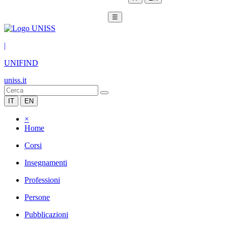
☰
|
UNIFIND
uniss.it
IT
EN
×
Home
Corsi
Insegnamenti
Professioni
Persone
Pubblicazioni