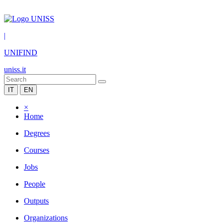
|
UNIFIND
uniss.it
IT
EN
×
Home
Degrees
Courses
Jobs
People
Outputs
Organizations