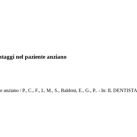
taggi nel paziente anziano
te anziano / P., C., F., I., M., S., Baldoni, E., G., P.. - In: IL DE