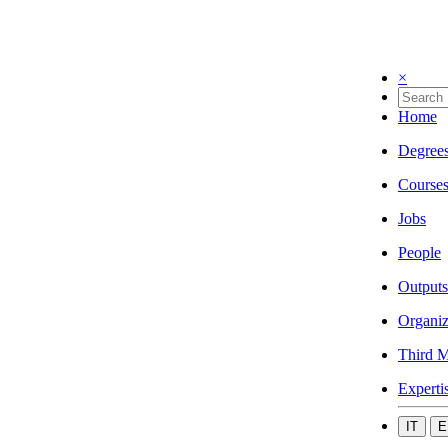
×
Home
Degree
Course
Jobs
People
Outputs
Organiz
Third M
Experti
IT
E