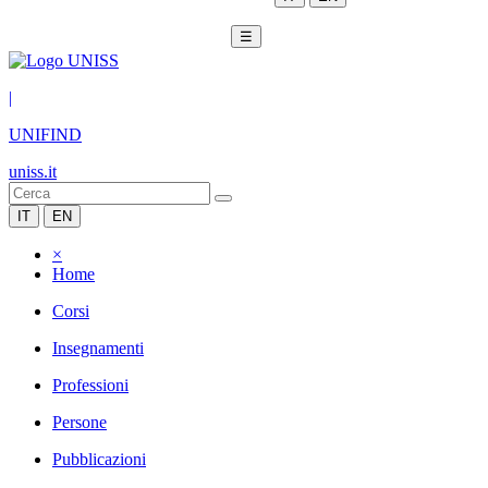
☰
|
UNIFIND
uniss.it
IT
EN
×
Home
Corsi
Insegnamenti
Professioni
Persone
Pubblicazioni