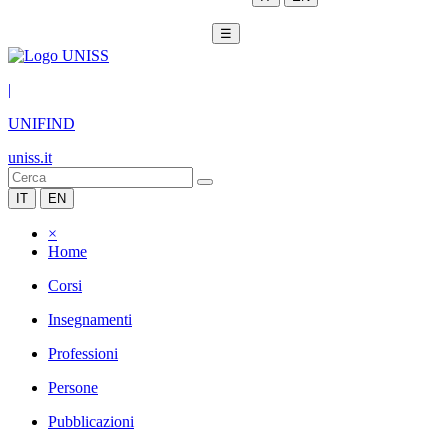
☰
|
UNIFIND
uniss.it
IT
EN
×
Home
Corsi
Insegnamenti
Professioni
Persone
Pubblicazioni