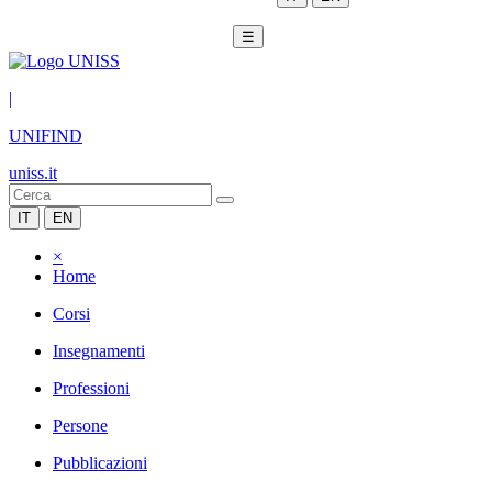
☰
|
UNIFIND
uniss.it
IT
EN
×
Home
Corsi
Insegnamenti
Professioni
Persone
Pubblicazioni