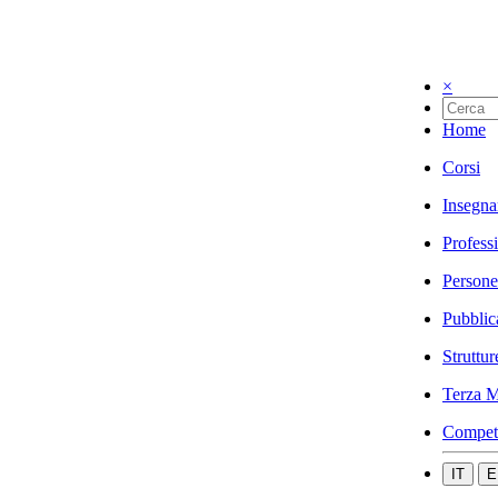
×
Home
Corsi
Insegna
Profess
Persone
Pubblic
Struttur
Terza M
Compet
IT
E