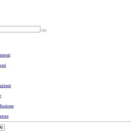
menti
ioni
azioni
e
issione
enze
N