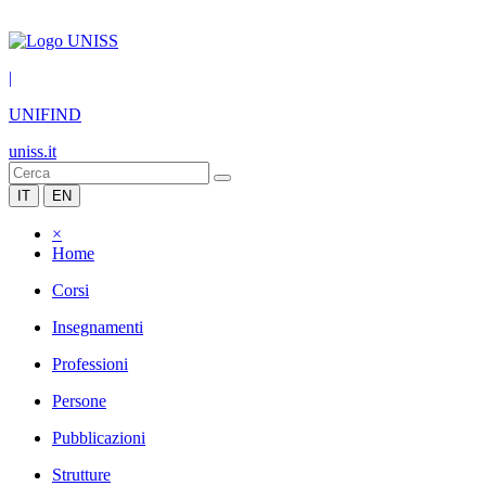
|
UNIFIND
uniss.it
IT
EN
×
Home
Corsi
Insegnamenti
Professioni
Persone
Pubblicazioni
Strutture