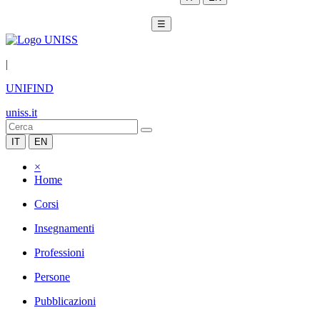
☰
|
UNIFIND
uniss.it
IT
EN
×
Home
Corsi
Insegnamenti
Professioni
Persone
Pubblicazioni