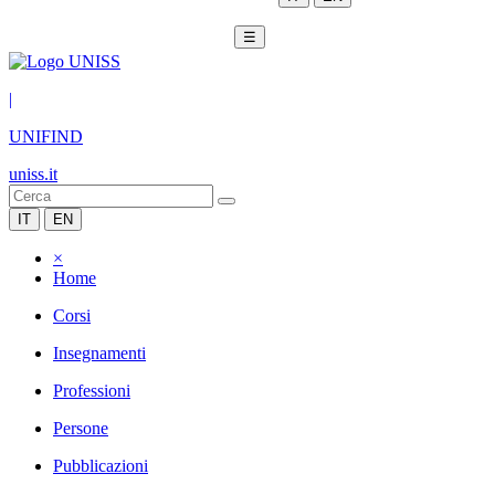
☰
|
UNIFIND
uniss.it
IT
EN
×
Home
Corsi
Insegnamenti
Professioni
Persone
Pubblicazioni