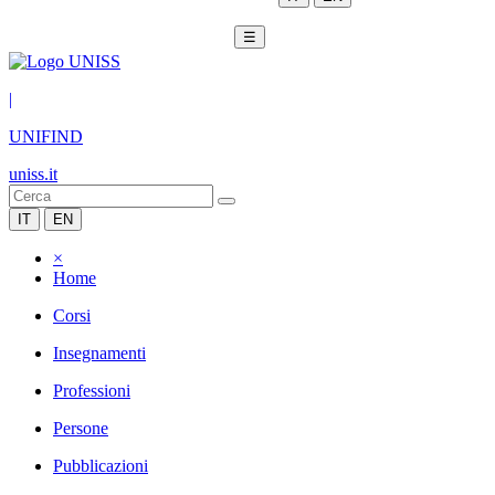
☰
|
UNIFIND
uniss.it
IT
EN
×
Home
Corsi
Insegnamenti
Professioni
Persone
Pubblicazioni