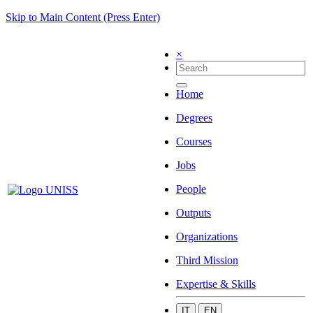
Skip to Main Content (Press Enter)
×
Home
Degrees
Courses
Jobs
People
Outputs
Organizations
Third Mission
Expertise & Skills
IT
EN