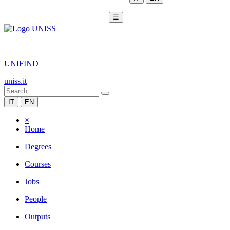
☰
|
UNIFIND
uniss.it
IT
EN
×
Home
Degrees
Courses
Jobs
People
Outputs