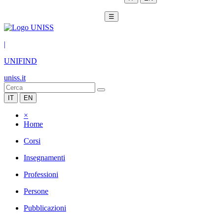
☰
|
UNIFIND
uniss.it
IT
EN
×
Home
Corsi
Insegnamenti
Professioni
Persone
Pubblicazioni