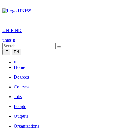
|
UNIFIND
uniss.it
IT
EN
×
Home
Degrees
Courses
Jobs
People
Outputs
Organizations