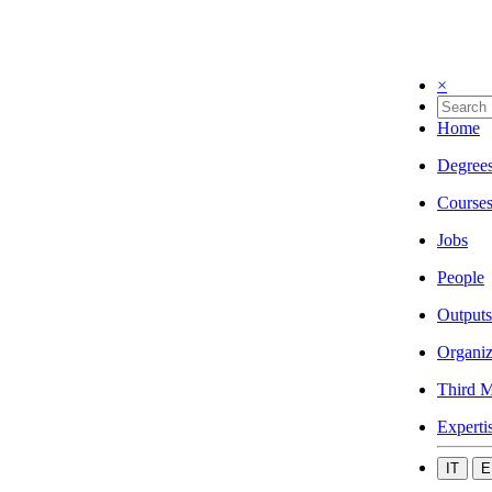
×
Home
Degree
Course
Jobs
People
Outputs
Organiz
Third M
Experti
IT
E