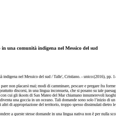
go in una comunità indigena nel Messico del sud
 indigena nel Messico del sud / Talle', Cristiano. - unico:(2016), pp. 1
 pare non placarsi mai; modi di camminare, pescare e pregare fra forme d
ttutto discorsi, in una lingua inconsueta, che si posano su tale paesag
 con cui gli ikoots di San Mateo del Mar chiamano innumerevoli luoghi de
iventa una goccia in un oceano. Tali domande sono solo l’inizio di un p
i altri di appropriazione del territorio, troppo spesso dissimulati dietro
ondere a queste stesse domande in una lingua nativa non è per nulla scont