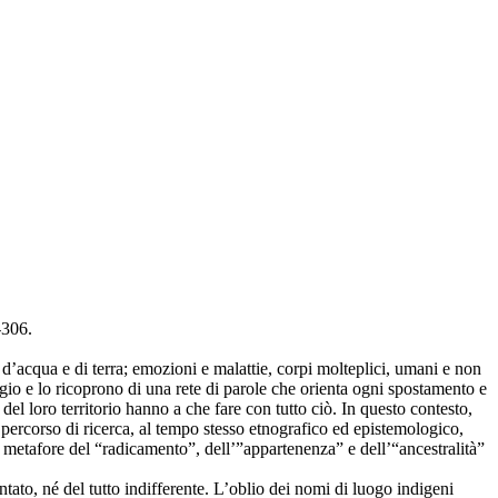
-306.
’acqua e di terra; emozioni e malattie, corpi molteplici, umani e non
gio e lo ricoprono di una rete di parole che orienta ogni spostamento e
l loro territorio hanno a che fare con tutto ciò. In questo contesto,
ercorso di ricerca, al tempo stesso etnografico ed epistemologico,
 le metafore del “radicamento”, dell’”appartenenza” e dell’“ancestralità”
ato, né del tutto indifferente. L’oblio dei nomi di luogo indigeni