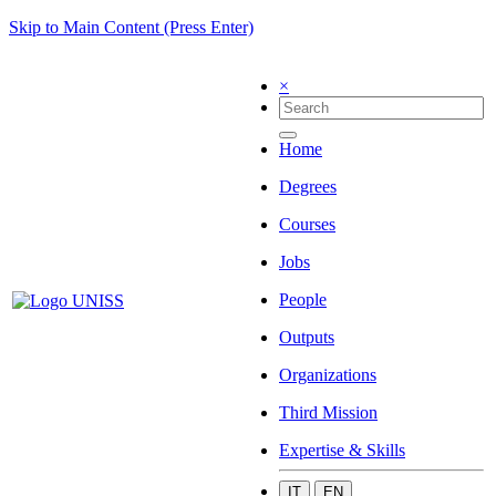
Skip to Main Content (Press Enter)
×
Home
Degrees
Courses
Jobs
People
Outputs
Organizations
Third Mission
Expertise & Skills
IT
EN