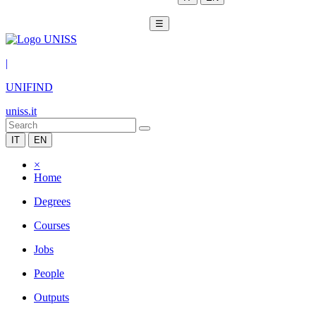
☰
|
UNIFIND
uniss.it
IT
EN
×
Home
Degrees
Courses
Jobs
People
Outputs