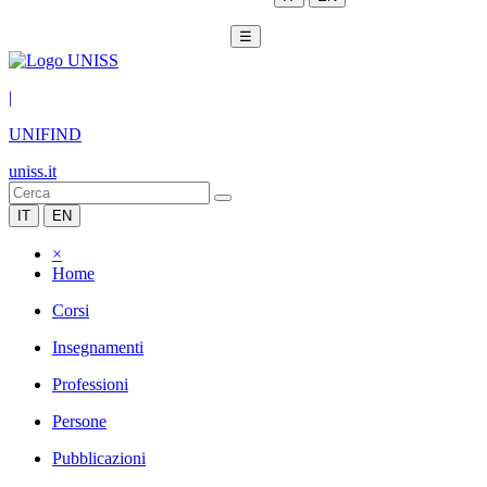
☰
|
UNIFIND
uniss.it
IT
EN
×
Home
Corsi
Insegnamenti
Professioni
Persone
Pubblicazioni