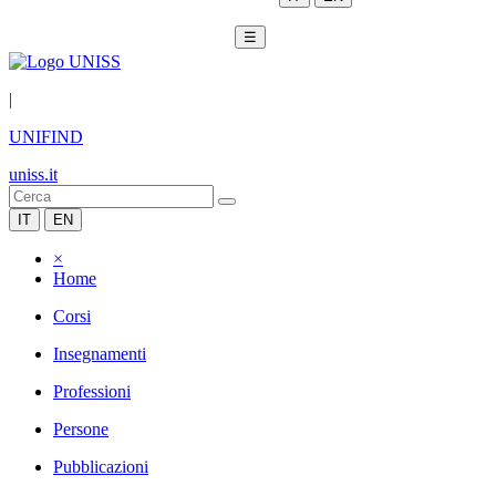
☰
|
UNIFIND
uniss.it
IT
EN
×
Home
Corsi
Insegnamenti
Professioni
Persone
Pubblicazioni