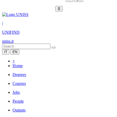
☰
|
UNIFIND
uniss.it
IT
EN
×
Home
Degrees
Courses
Jobs
People
Outputs