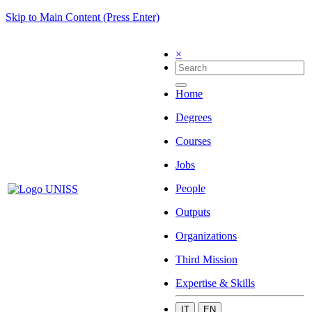
Skip to Main Content (Press Enter)
×
Home
Degrees
Courses
Jobs
People
Outputs
Organizations
Third Mission
Expertise & Skills
IT
EN