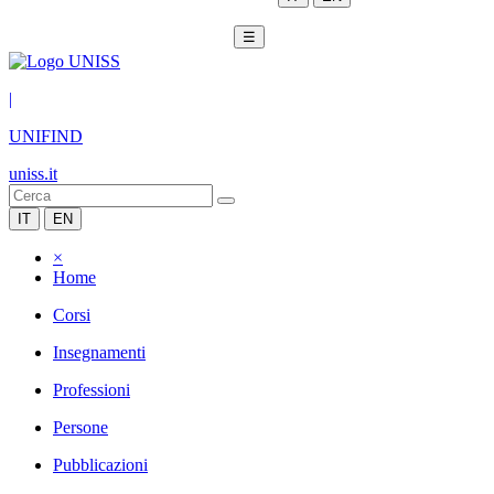
☰
|
UNIFIND
uniss.it
IT
EN
×
Home
Corsi
Insegnamenti
Professioni
Persone
Pubblicazioni