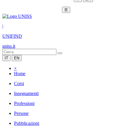
☰
|
UNIFIND
uniss.it
IT
EN
×
Home
Corsi
Insegnamenti
Professioni
Persone
Pubblicazioni