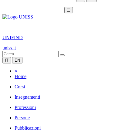
☰
|
UNIFIND
uniss.it
IT
EN
×
Home
Corsi
Insegnamenti
Professioni
Persone
Pubblicazioni