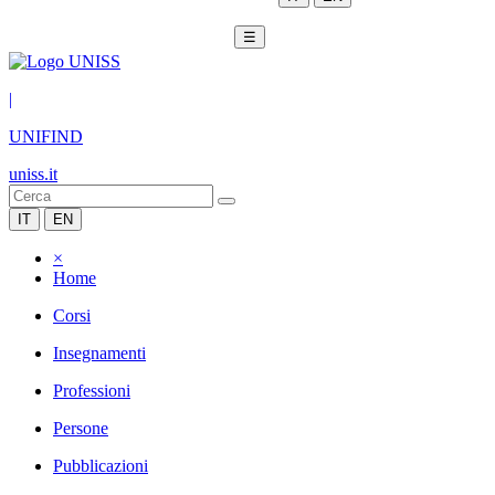
☰
|
UNIFIND
uniss.it
IT
EN
×
Home
Corsi
Insegnamenti
Professioni
Persone
Pubblicazioni