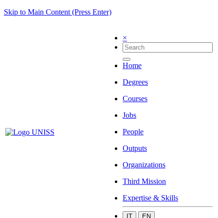
Skip to Main Content (Press Enter)
×
Home
Degrees
Courses
Jobs
People
Outputs
Organizations
Third Mission
Expertise & Skills
IT
EN