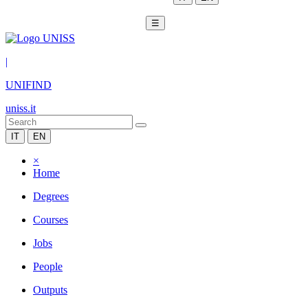
☰
|
UNIFIND
uniss.it
IT
EN
×
Home
Degrees
Courses
Jobs
People
Outputs