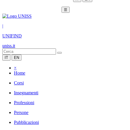
☰
|
UNIFIND
uniss.it
IT
EN
×
Home
Corsi
Insegnamenti
Professioni
Persone
Pubblicazioni