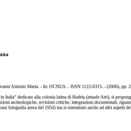
mana
Giovanni Antonio Maria. - In: OCNUS. - ISSN 1122-6315. - (2006), pp. 2
Italia” dedicato alla colonia latina di Hadria (attuale Atri), si propongo
izioni archeologiche, revisioni critiche, integrazioni documentali, riguar
na fotografia aerea del 1954) ma si estendono anche ad altri aspetti dell