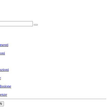
menti
ioni
azioni
e
issione
enze
N