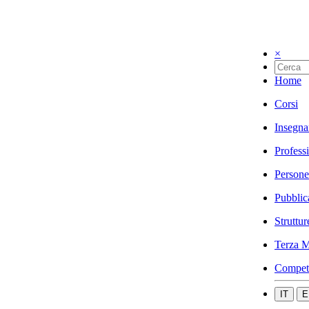
×
Home
Corsi
Insegna
Profess
Persone
Pubblic
Struttur
Terza M
Compet
IT
E