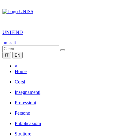
|
UNIFIND
uniss.it
IT
EN
×
Home
Corsi
Insegnamenti
Professioni
Persone
Pubblicazioni
Strutture