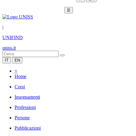
☰
|
UNIFIND
uniss.it
IT
EN
×
Home
Corsi
Insegnamenti
Professioni
Persone
Pubblicazioni